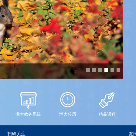
渤大教务系统
渤大校历
精品课程
扫码关注
友