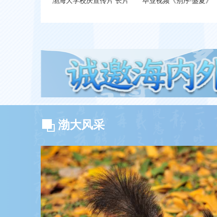
渤海大学校庆宣传片 长片
毕业视频《别序·盛夏》
习近平对国家自然科学基金委员会工作作出重要指示
2026-02-14
习近平：走好中国特色金融发展之路，建设金融强国
2026-02-12
习近平在省部级主要领导干部学习贯彻党的二十届四中全会精神专题研讨班开班式上发表重要讲话
2026-01-31
习近平在二十届中央纪委五次全会上发表重要讲话强调 以更高标准更实举措推进全面从严治党 为实现“十五五”时期目标任务提供坚强保障
2025-11
2025-11
把校园拍成诗—花
渤海大学举办“铸牢中华
2026-01-20
族共同体意识教育月”暨
习近平致科技日报创刊40周年的贺信
三届校园民族传统体育文
2026-01-12
节开幕式
渤大风采
习近平：学习好贯彻好党的二十届四中全会精神
2026-01-01
2025-12-31