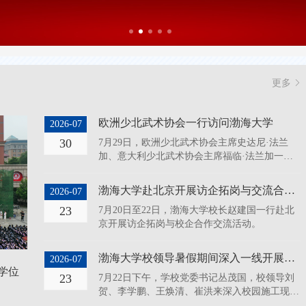
更多
欧洲少北武术协会一行访问渤海大学
2026-07
30
7月29日，欧洲少北武术协会主席史达尼·法兰
加、意大利少北武术协会主席福临·法兰加一行2
人到渤海大学进行访问交流。
渤海大学赴北京开展访企拓岗与交流合作活动
2026-07
23
7月20日至22日，渤海大学校长赵建国一行赴北
京开展访企拓岗与校企合作交流活动。
渤海大学校领导暑假期间深入一线开展走访调研工作
2026-07
学位
23
7月22日下午，学校党委书记丛茂国，校领导刘
贺、李学鹏、王焕清、崔洪来深入校园施工现场
和招生工作一线，实地检查基础设施改造提升、