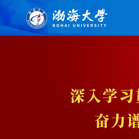
智慧门户平台提供在线自助建站服务。平台易用，用户使用拖拽方式、所见即所得，搭建过程轻松、零代码；具有丰富的模板体现不同行业的特征与风格；布局模块搭配样式模板，满足用户的各类样式需求；添加内容多方式，可本地添加和外接数据；持续统计分析数据，用户随时掌握网站概况。