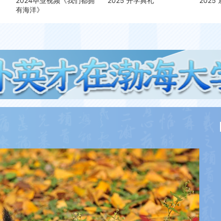
2024毕业视频《我们都拥
2025 开学典礼
2025
有海洋》
民
第
化