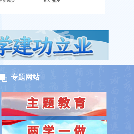
 迎新晚会
渤大 盛夏
专
题网站